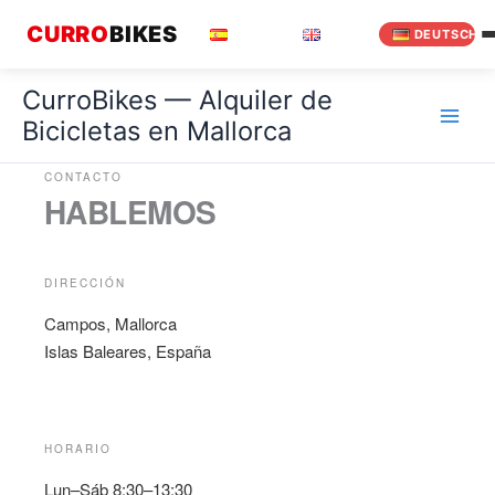
Zum
CURRO
BIKES
ESPAÑOL
ENGLISH
DEUTSCH
Inhalt
springen
CurroBikes — Alquiler de
Bicicletas en Mallorca
CONTACTO
HABLEMOS
DIRECCIÓN
Campos, Mallorca
Islas Baleares, España
HORARIO
Lun–Sáb 8:30–13:30