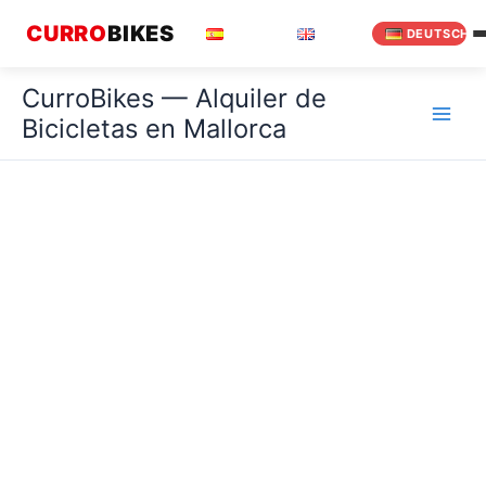
Zum
CURRO
BIKES
ESPAÑOL
ENGLISH
DEUTSCH
Inhalt
springen
CurroBikes — Alquiler de
Bicicletas en Mallorca