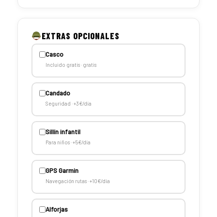
EXTRAS OPCIONALES
Casco
Incluido gratis · gratis
Candado
Seguridad · +3€/día
Sillín infantil
Para niños · +5€/día
GPS Garmin
Navegación rutas · +10€/día
Alforjas