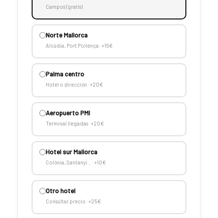
Campos (gratis)
Norte Mallorca
Alcúdia, Port Pollença · +15€
Palma centro
Hotel o dirección · +20€
Aeropuerto PMI
Terminal llegadas · +20€
Hotel sur Mallorca
Colònia, Santanyí… · +10€
Otro hotel
Consultar precio · +25€