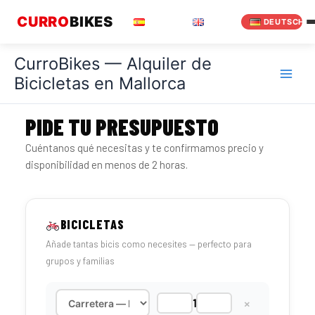
Zum
CURRO
BIKES
ESPAÑOL
ENGLISH
DEUTSCH
Inhalt
springen
CurroBikes — Alquiler de
Bicicletas en Mallorca
PIDE TU PRESUPUESTO
Cuéntanos qué necesitas y te confirmamos precio y
disponibilidad en menos de 2 horas.
BICICLETAS
Añade tantas bicis como necesites — perfecto para
grupos y familias
×
−
+
1