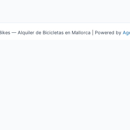
kes — Alquiler de Bicicletas en Mallorca | Powered by
Age
NAVEGACIÓN
Inicio
Bicicletas
Precios 2026
Rutas GPX
Presupuesto