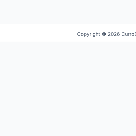
Copyright © 2026 CurroBi
CURRO
BIKES
Alquiler de bicicletas de carretera, gravel,
eléctrica y trekking en Mallorca.
Campos, Mallorca, España
+34 609 681 848