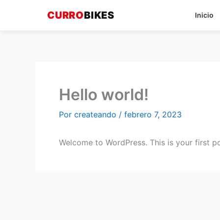
Ir
CURRO
BIKES
Inicio
al
contenido
Hello world!
Por
createando
/
febrero 7, 2023
Welcome to WordPress. This is your first post